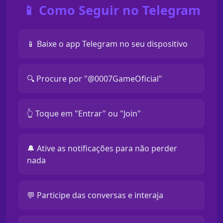
📱 Como Seguir no Telegram
📱 Baixe o app Telegram no seu dispositivo
🔍 Procure por "@0007GameOficial"
👆 Toque em "Entrar" ou "Join"
🔔 Ative as notificações para não perder
nada
💬 Participe das conversas e interaja