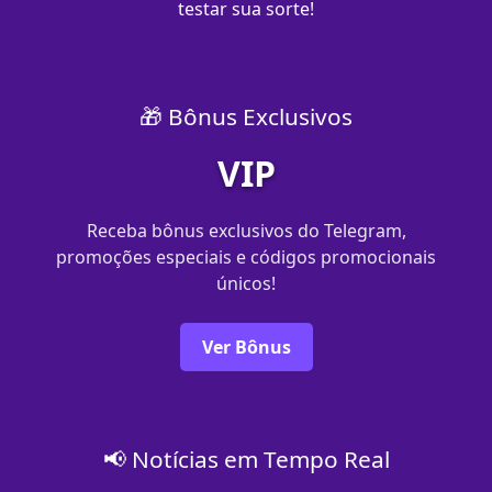
testar sua sorte!
🎁 Bônus Exclusivos
VIP
Receba bônus exclusivos do Telegram,
promoções especiais e códigos promocionais
únicos!
Ver Bônus
📢 Notícias em Tempo Real