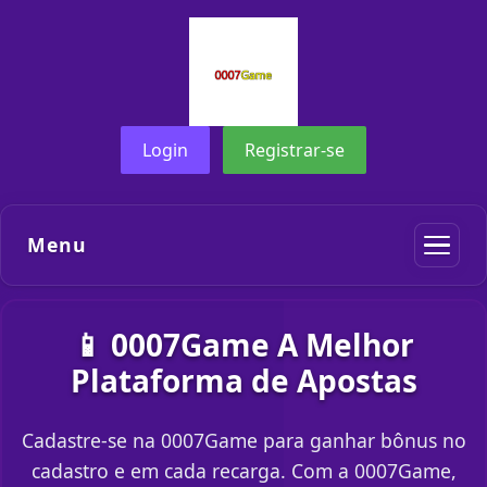
Login
Registrar-se
Menu
📱 0007Game A Melhor
Plataforma de Apostas
Cadastre-se na 0007Game para ganhar bônus no
cadastro e em cada recarga. Com a 0007Game,