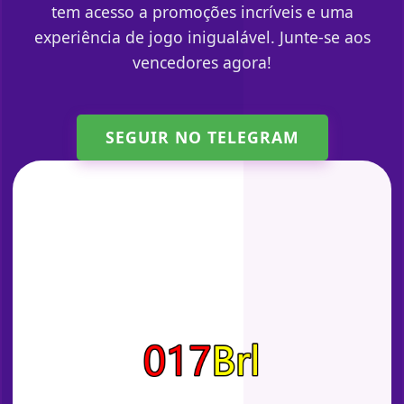
tem acesso a promoções incríveis e uma
experiência de jogo inigualável. Junte-se aos
vencedores agora!
SEGUIR NO TELEGRAM