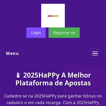
Login
Registrar-se
Menu
📱 2025HaPPy A Melhor
Plataforma de Apostas
Cadastre-se na 2025HaPPy para ganhar bônus no
cadastro e em cada recarga. Com a 2025HaPPy,