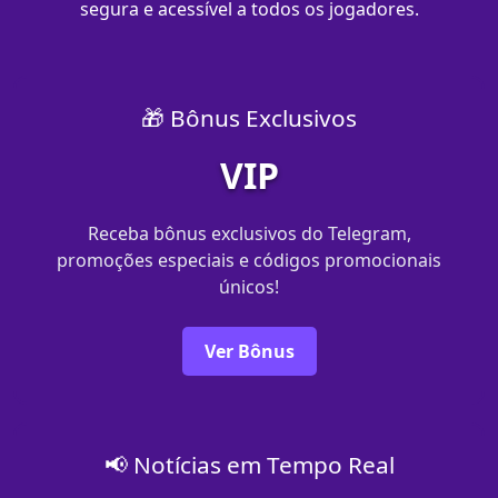
segura e acessível a todos os jogadores.
🎁 Bônus Exclusivos
VIP
Receba bônus exclusivos do Telegram,
promoções especiais e códigos promocionais
únicos!
Ver Bônus
📢 Notícias em Tempo Real