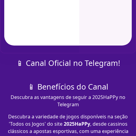
📱 Canal Oficial no Telegram!
📱 Benefícios do Canal
Descubra as vantagens de seguir a 2025HaPPy no
Telegram
Descubra a variedade de jogos disponíveis na seção
'Todos os Jogos' do site
2025HaPPy
, desde cassinos
clássicos a apostas esportivas, com uma experiência