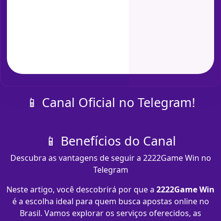
📱 Canal Oficial no Telegram!
📱 Benefícios do Canal
Descubra as vantagens de seguir a 2222Game Win no
Telegram
Neste artigo, você descobrirá por que a
2222Game Win
é a escolha ideal para quem busca apostas online no
Brasil. Vamos explorar os serviços oferecidos, as