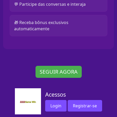
💬 Participe das conversas e interaja
🎁 Receba bônus exclusivos
automaticamente
SEGUIR AGORA
Acessos
Login
Registrar-se