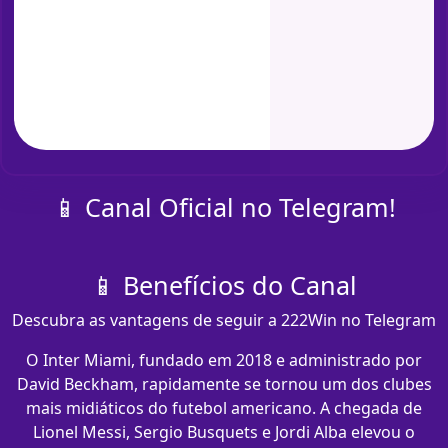
📱 Canal Oficial no Telegram!
📱 Benefícios do Canal
Descubra as vantagens de seguir a 222Win no Telegram
O Inter Miami, fundado em 2018 e administrado por
David Beckham, rapidamente se tornou um dos clubes
mais midiáticos do futebol americano. A chegada de
Lionel Messi, Sergio Busquets e Jordi Alba elevou o