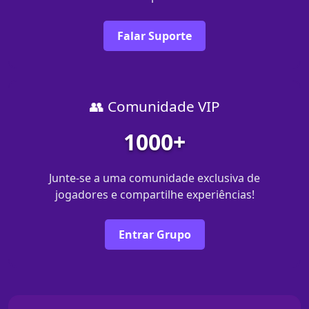
Falar Suporte
👥 Comunidade VIP
1000+
Junte-se a uma comunidade exclusiva de
jogadores e compartilhe experiências!
Entrar Grupo