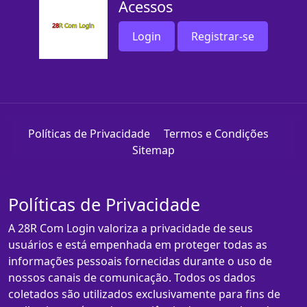
Acessos
Login
Registrar-se
Políticas de Privacidade
Termos e Condições
Sitemap
Políticas de Privacidade
A 28R Com Login valoriza a privacidade de seus
usuários e está empenhada em proteger todas as
informações pessoais fornecidas durante o uso de
nossos canais de comunicação. Todos os dados
coletados são utilizados exclusivamente para fins de