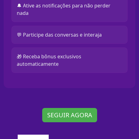
🔔 Ative as notificações para não perder
nada
💬 Participe das conversas e interaja
🎁 Receba bônus exclusivos
automaticamente
SEGUIR AGORA