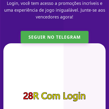
Login, você tem acesso a promoções incríveis e
uma experiência de jogo inigualável. Junte-se aos
vencedores agora!
SEGUIR NO TELEGRAM