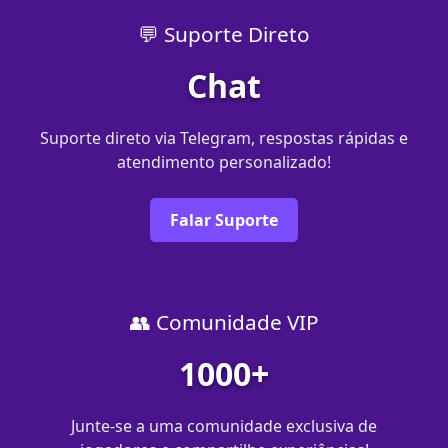
💬 Suporte Direto
Chat
Suporte direto via Telegram, respostas rápidas e
atendimento personalizado!
Falar Suporte
👥 Comunidade VIP
1000+
Junte-se a uma comunidade exclusiva de