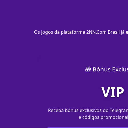
Os jogos da plataforma 2NN.Com Brasil já 
🎁 Bônus Exclu
VIP
Receba bônus exclusivos do Telegra
e códigos promocionai