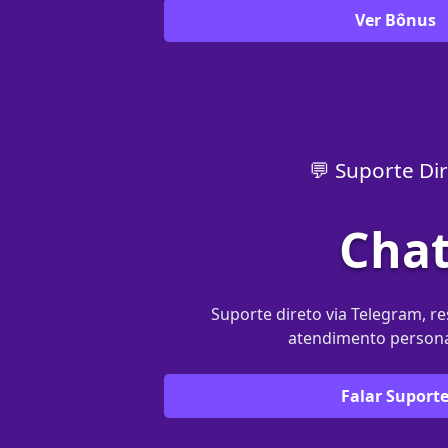
Ver Bônus
💬 Suporte Di
Cha
Suporte direto via Telegram, r
atendimento persona
Falar Suport