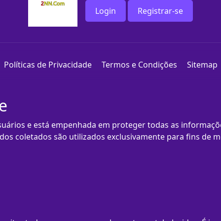
Login
Registrar-se
Políticas de Privacidade
Termos e Condições
Sitemap
de
usuários e está empenhada em proteger todas as informaçõ
os coletados são utilizados exclusivamente para fins de m