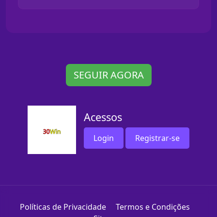
SEGUIR AGORA
Acessos
Login
Registrar-se
Políticas de Privacidade
Termos e Condições