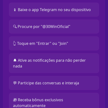
📱 Baixe o app Telegram no seu dispositivo
🔍 Procure por "@30WinOficial"
👆 Toque em "Entrar" ou "Join"
🔔 Ative as notificações para não perder
nada
💬 Participe das conversas e interaja
🎁 Receba bônus exclusivos
automaticamente