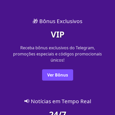
🎁 Bônus Exclusivos
VIP
Receba bônus exclusivos do Telegram,
promoções especiais e códigos promocionais
únicos!
Ver Bônus
📢 Notícias em Tempo Real
24/7