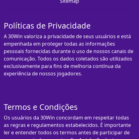
Sitemap
Políticas de Privacidade
A 30Win valoriza a privacidade de seus usuários e está
empenhada em proteger todas as informações
pessoais fornecidas durante o uso de nossos canais de
comunicação. Todos os dados coletados são utilizados
exclusivamente para fins de melhoria contínua da
experiência de nossos jogadores.
Termos e Condições
Os usuários da 30Win concordam em respeitar todas
as regras e regulamentos estabelecidos. É importante
ler e entender todos os termos antes de participar de