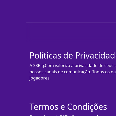
Políticas de Privacida
A 33Big.Com valoriza a privacidade de seus
nossos canais de comunicação. Todos os dad
jogadores.
Termos e Condições