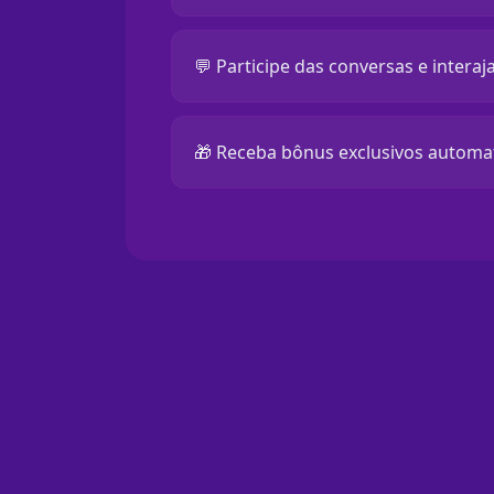
💬 Participe das conversas e interaj
🎁 Receba bônus exclusivos autom