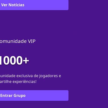
Ver Notícias
Comunidade VIP
1000+
unidade exclusiva de jogadores e
rtilhe experiências!
Entrar Grupo