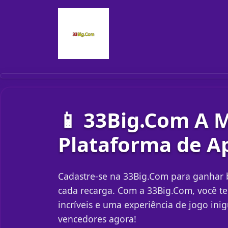
📱 33Big.Com A 
Plataforma de A
Cadastre-se na 33Big.Com para ganhar 
cada recarga. Com a 33Big.Com, você t
incríveis e uma experiência de jogo inig
vencedores agora!