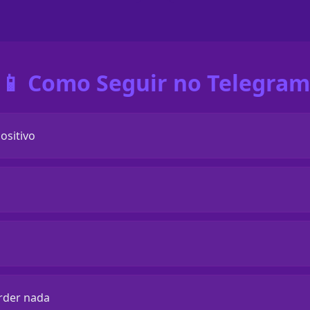
📱 Como Seguir no Telegram
ositivo
erder nada