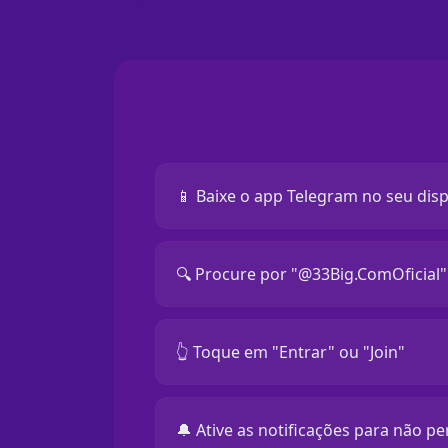
📱 Baixe o app Telegram no seu disp
🔍 Procure por "@33Big.ComOficial"
👆 Toque em "Entrar" ou "Join"
🔔 Ative as notificações para não p