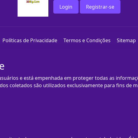
Login
Registrar-se
Políticas de Privacidade
Termos e Condições
Sitemap
de
 usuários e está empenhada em proteger todas as informaç
os coletados são utilizados exclusivamente para fins de m