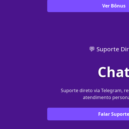
Ver Bônus
💬 Suporte Di
Cha
Suporte direto via Telegram, r
atendimento persona
Falar Suport