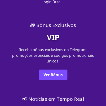
Login Brasil !
🎁 Bônus Exclusivos
VIP
Receba bônus exclusivos do Telegram,
promoções especiais e códigos promocionais
únicos!
Ver Bônus
📢 Notícias em Tempo Real