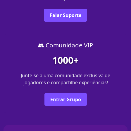
Falar Suporte
👥 Comunidade VIP
1000+
Junte-se a uma comunidade exclusiva de
jogadores e compartilhe experiências!
Entrar Grupo