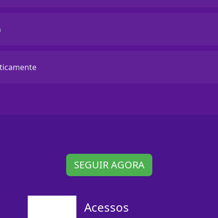
a
aticamente
SEGUIR AGORA
Acessos