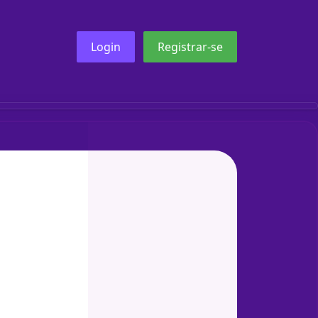
Login
Registrar-se