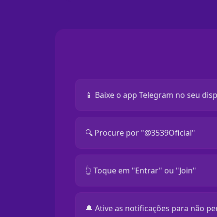
📱 Baixe o app Telegram no seu disp
🔍 Procure por "@3539Oficial"
👆 Toque em "Entrar" ou "Join"
🔔 Ative as notificações para não p