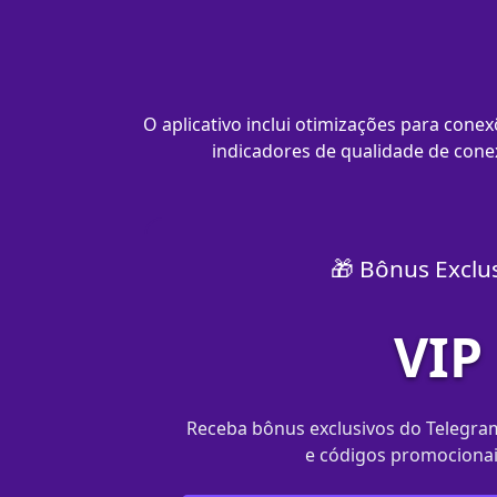
O aplicativo inclui otimizações para cone
indicadores de qualidade de cone
🎁 Bônus Exclu
VIP
Receba bônus exclusivos do Telegra
e códigos promocionai