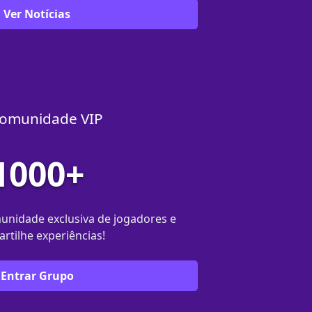
Ver Notícias
Comunidade VIP
1000+
unidade exclusiva de jogadores e
rtilhe experiências!
Entrar Grupo