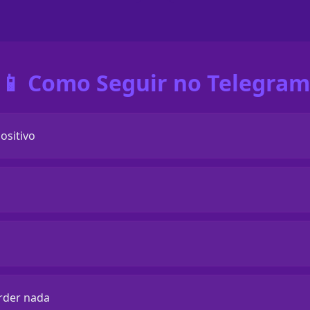
📱 Como Seguir no Telegram
ositivo
erder nada