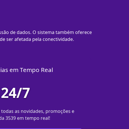
pressão de dados. O sistema também oferece
e ser afetada pela conectividade.
cias em Tempo Real
24/7
e todas as novidades, promoções e
da 3539 em tempo real!