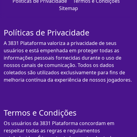
Políticas de Privacidade
Termos e Condições
Sitemap
Políticas de Privacidade
A 3831 Plataforma valoriza a privacidade de seus
usuários e está empenhada em proteger todas as
informações pessoais fornecidas durante o uso de
nossos canais de comunicação. Todos os dados
coletados são utilizados exclusivamente para fins de
melhoria contínua da experiência de nossos jogadores.
Termos e Condições
Os usuários da 3831 Plataforma concordam em
respeitar todas as regras e regulamentos