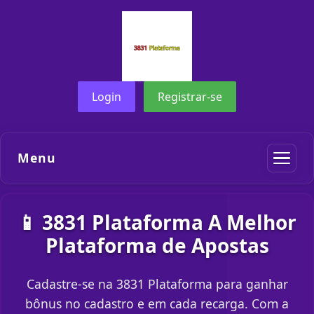
Login
Registrar-se
Menu
📱 3831 Plataforma A Melhor
Plataforma de Apostas
Cadastre-se na 3831 Plataforma para ganhar
bônus no cadastro e em cada recarga. Com a