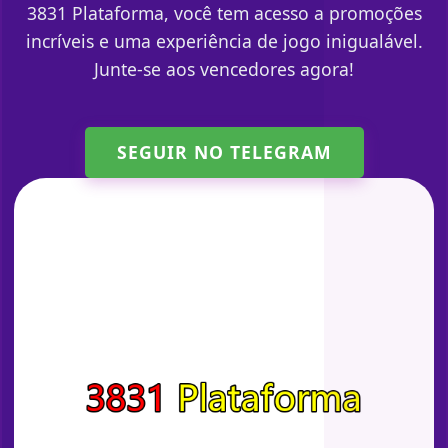
3831 Plataforma, você tem acesso a promoções
incríveis e uma experiência de jogo inigualável.
Junte-se aos vencedores agora!
SEGUIR NO TELEGRAM