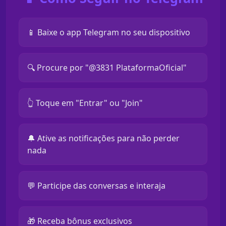
📱 Baixe o app Telegram no seu dispositivo
🔍 Procure por "@3831 PlataformaOficial"
👆 Toque em "Entrar" ou "Join"
🔔 Ative as notificações para não perder
nada
💬 Participe das conversas e interaja
🎁 Receba bônus exclusivos