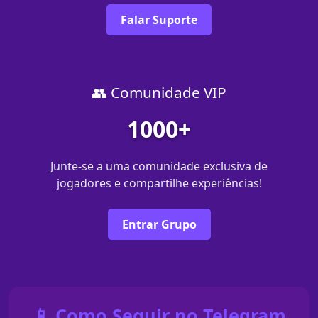
Falar Suporte
👥 Comunidade VIP
1000+
Junte-se a uma comunidade exclusiva de
jogadores e compartilhe experiências!
Entrar Grupo
📱 Como Seguir no Telegram