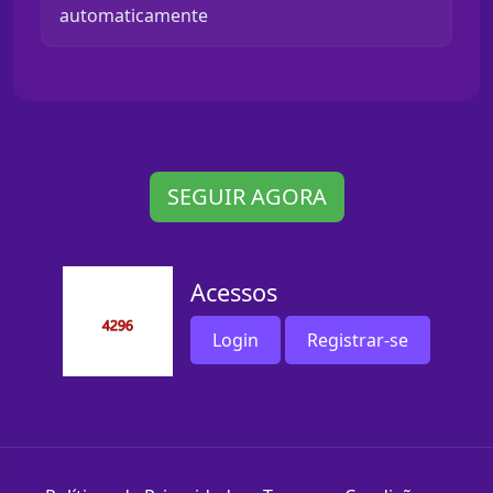
automaticamente
SEGUIR AGORA
Acessos
Login
Registrar-se