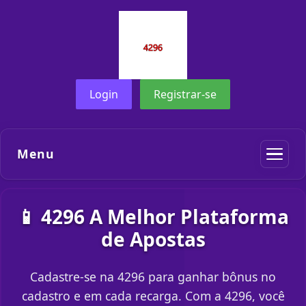
Login
Registrar-se
Menu
📱 4296 A Melhor Plataforma
de Apostas
Cadastre-se na 4296 para ganhar bônus no
cadastro e em cada recarga. Com a 4296, você