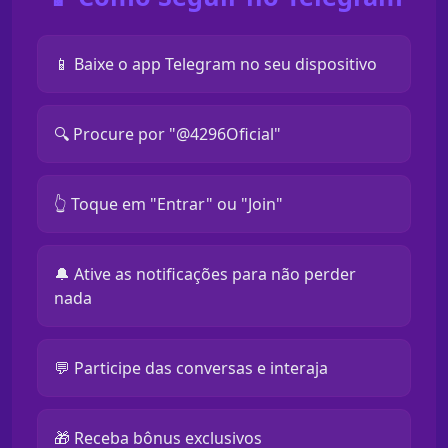
📱 Baixe o app Telegram no seu dispositivo
🔍 Procure por "@4296Oficial"
👆 Toque em "Entrar" ou "Join"
🔔 Ative as notificações para não perder
nada
💬 Participe das conversas e interaja
🎁 Receba bônus exclusivos