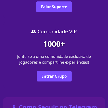
Falar Suporte
👥 Comunidade VIP
1000+
Junte-se a uma comunidade exclusiva de
jogadores e compartilhe experiências!
Entrar Grupo
📱 Como Seguir no Telegram