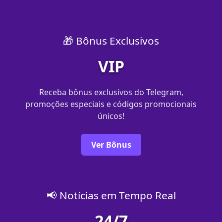
🎁 Bônus Exclusivos
VIP
Receba bônus exclusivos do Telegram,
promoções especiais e códigos promocionais
únicos!
Ver Bônus
📢 Notícias em Tempo Real
24/7