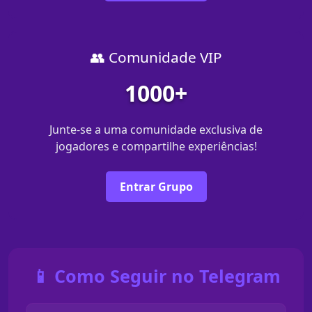
👥 Comunidade VIP
1000+
Junte-se a uma comunidade exclusiva de
jogadores e compartilhe experiências!
Entrar Grupo
📱 Como Seguir no Telegram