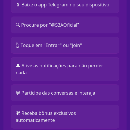
📱 Baixe o app Telegram no seu dispositivo
🔍 Procure por "@53AOficial"
👆 Toque em "Entrar" ou "Join"
🔔 Ative as notificações para não perder
nada
💬 Participe das conversas e interaja
🎁 Receba bônus exclusivos
automaticamente