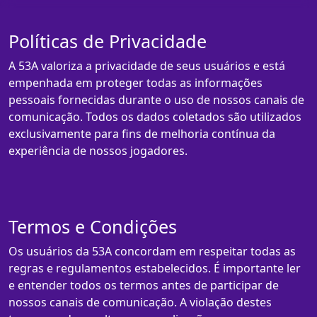
Políticas de Privacidade
A 53A valoriza a privacidade de seus usuários e está
empenhada em proteger todas as informações
pessoais fornecidas durante o uso de nossos canais de
comunicação. Todos os dados coletados são utilizados
exclusivamente para fins de melhoria contínua da
experiência de nossos jogadores.
Termos e Condições
Os usuários da 53A concordam em respeitar todas as
regras e regulamentos estabelecidos. É importante ler
e entender todos os termos antes de participar de
nossos canais de comunicação. A violação destes