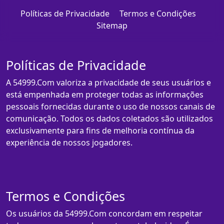
Políticas de Privacidade
Termos e Condições
Sitemap
Políticas de Privacidade
A 54999.Com valoriza a privacidade de seus usuários e
está empenhada em proteger todas as informações
pessoais fornecidas durante o uso de nossos canais de
comunicação. Todos os dados coletados são utilizados
exclusivamente para fins de melhoria contínua da
experiência de nossos jogadores.
Termos e Condições
Os usuários da 54999.Com concordam em respeitar