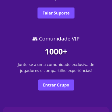
Falar Suporte
👥 Comunidade VIP
1000+
Junte-se a uma comunidade exclusiva de
jogadores e compartilhe experiências!
Entrar Grupo