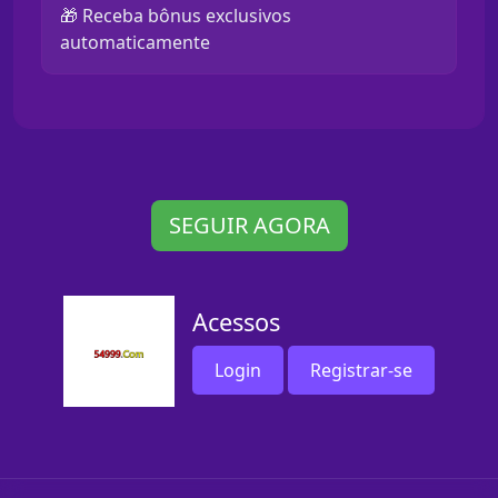
🎁 Receba bônus exclusivos
automaticamente
SEGUIR AGORA
Acessos
Login
Registrar-se