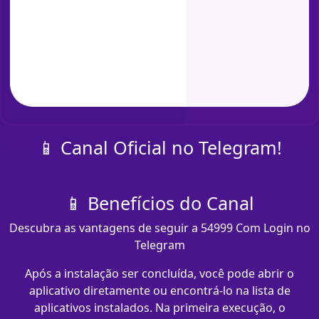
📱 Canal Oficial no Telegram!
📱 Benefícios do Canal
Descubra as vantagens de seguir a 54999 Com Login no
Telegram
Após a instalação ser concluída, você pode abrir o
aplicativo diretamente ou encontrá-lo na lista de
aplicativos instalados. Na primeira execução, o