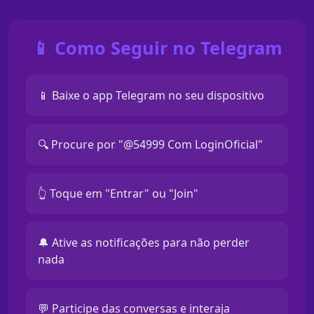
📱 Como Seguir no Telegram
📱 Baixe o app Telegram no seu dispositivo
🔍 Procure por "@54999 Com LoginOficial"
👆 Toque em "Entrar" ou "Join"
🔔 Ative as notificações para não perder
nada
💬 Participe das conversas e interaja