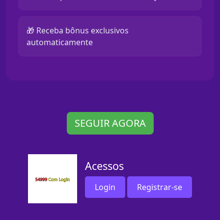
🎁 Receba bônus exclusivos
automaticamente
SEGUIR AGORA
Acessos
Login
Registrar-se