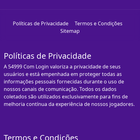
Políticas de Privacidade
Termos e Condições
Sitemap
Políticas de Privacidade
A 54999 Com Login valoriza a privacidade de seus
usuários e está empenhada em proteger todas as
informações pessoais fornecidas durante o uso de
nossos canais de comunicação. Todos os dados
coletados são utilizados exclusivamente para fins de
melhoria contínua da experiência de nossos jogadores.
Termos e Condições