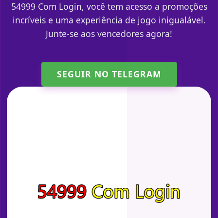
54999 Com Login, você tem acesso a promoções
incríveis e uma experiência de jogo inigualável.
Junte-se aos vencedores agora!
SEGUIR NO TELEGRAM