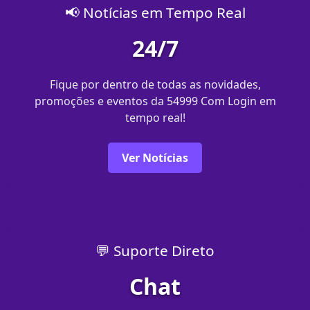
📢 Notícias em Tempo Real
24/7
Fique por dentro de todas as novidades,
promoções e eventos da 54999 Com Login em
tempo real!
Ver Notícias
💬 Suporte Direto
Chat