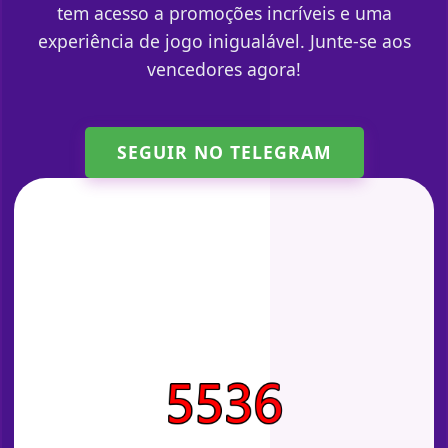
tem acesso a promoções incríveis e uma
experiência de jogo inigualável. Junte-se aos
vencedores agora!
SEGUIR NO TELEGRAM