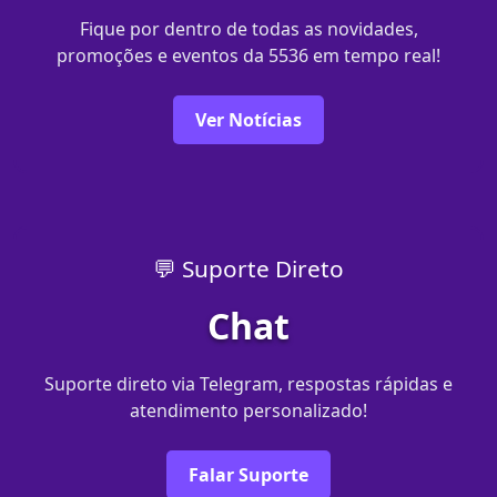
Fique por dentro de todas as novidades,
promoções e eventos da 5536 em tempo real!
Ver Notícias
💬 Suporte Direto
Chat
Suporte direto via Telegram, respostas rápidas e
atendimento personalizado!
Falar Suporte