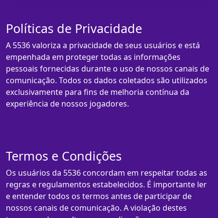
Políticas de Privacidade
A 5536 valoriza a privacidade de seus usuários e está
empenhada em proteger todas as informações
pessoais fornecidas durante o uso de nossos canais de
comunicação. Todos os dados coletados são utilizados
exclusivamente para fins de melhoria contínua da
experiência de nossos jogadores.
Termos e Condições
Os usuários da 5536 concordam em respeitar todas as
regras e regulamentos estabelecidos. É importante ler
e entender todos os termos antes de participar de
nossos canais de comunicação. A violação destes