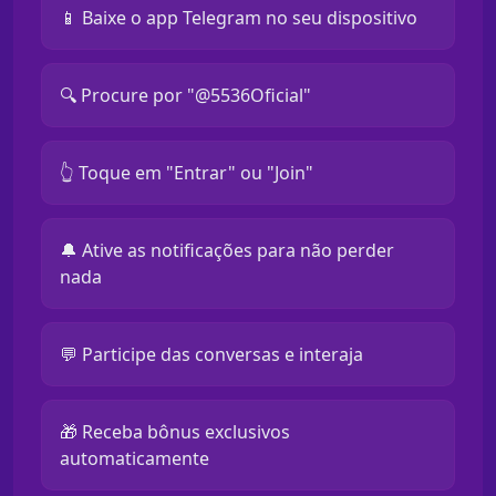
📱 Baixe o app Telegram no seu dispositivo
🔍 Procure por "@5536Oficial"
👆 Toque em "Entrar" ou "Join"
🔔 Ative as notificações para não perder
nada
💬 Participe das conversas e interaja
🎁 Receba bônus exclusivos
automaticamente