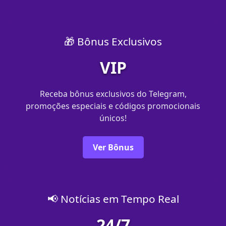
🎁 Bônus Exclusivos
VIP
Receba bônus exclusivos do Telegram,
promoções especiais e códigos promocionais
únicos!
Ver Bônus
📢 Notícias em Tempo Real
24/7