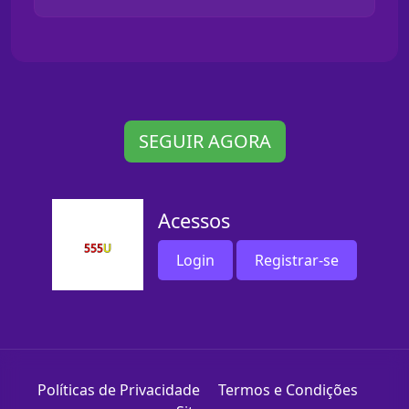
SEGUIR AGORA
Acessos
Login
Registrar-se
Políticas de Privacidade
Termos e Condições