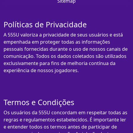
Sitemap
Políticas de Privacidade
A 555U valoriza a privacidade de seus usuários e está
empenhada em proteger todas as informações
pessoais fornecidas durante o uso de nossos canais de
comunicação. Todos os dados coletados são utilizados
exclusivamente para fins de melhoria contínua da
experiência de nossos jogadores.
Termos e Condições
Os usuários da 555U concordam em respeitar todas as
regras e regulamentos estabelecidos. É importante ler
e entender todos os termos antes de participar de