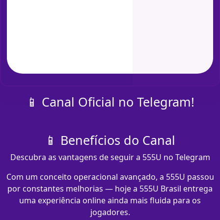
📱 Canal Oficial no Telegram!
📱 Benefícios do Canal
Descubra as vantagens de seguir a 555U no Telegram
Com um conceito operacional avançado, a 555U passou
por constantes melhorias — hoje a 555U Brasil entrega
uma experiência online ainda mais fluida para os
jogadores.