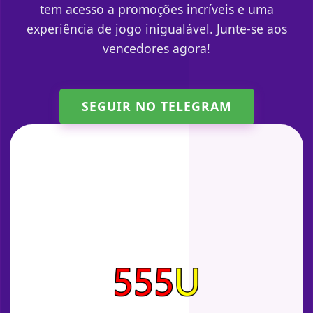
tem acesso a promoções incríveis e uma
experiência de jogo inigualável. Junte-se aos
vencedores agora!
SEGUIR NO TELEGRAM