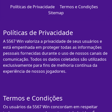
Políticas de Privacidade
Termos e Condições
Sitemap
Políticas de Privacidade
A 5567 Win valoriza a privacidade de seus usuários e
está empenhada em proteger todas as informações
pessoais fornecidas durante o uso de nossos canais de
comunicação. Todos os dados coletados são utilizados
exclusivamente para fins de melhoria contínua da
experiência de nossos jogadores.
Termos e Condições
Os usuários da 5567 Win concordam em respeitar