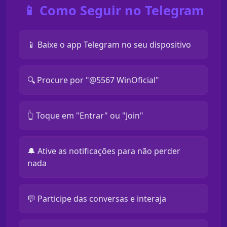
📱 Como Seguir no Telegram
📱 Baixe o app Telegram no seu dispositivo
🔍 Procure por "@5567 WinOficial"
👆 Toque em "Entrar" ou "Join"
🔔 Ative as notificações para não perder
nada
💬 Participe das conversas e interaja