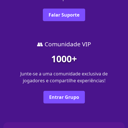
Falar Suporte
👥 Comunidade VIP
1000+
Junte-se a uma comunidade exclusiva de
jogadores e compartilhe experiências!
Entrar Grupo