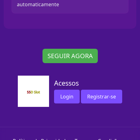
automaticamente
SEGUIR AGORA
Acessos
Login
Registrar-se