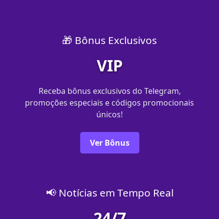
🎁 Bônus Exclusivos
VIP
Receba bônus exclusivos do Telegram,
promoções especiais e códigos promocionais
únicos!
Ver Bônus
📢 Notícias em Tempo Real
24/7