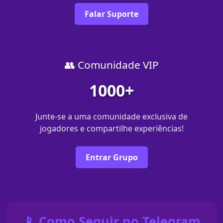
Falar Suporte
👥 Comunidade VIP
1000+
Junte-se a uma comunidade exclusiva de
jogadores e compartilhe experiências!
Entrar Grupo
📱 Como Seguir no Telegram