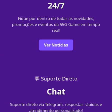
24/7
Fique por dentro de todas as novidades,
promoções e eventos da 55G Game em tempo
real!
Ver Notícias
💬 Suporte Direto
Chat
Suporte direto via Telegram, respostas rápidas e
atendimento personalizado!