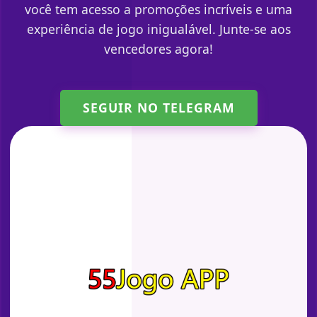
você tem acesso a promoções incríveis e uma
experiência de jogo inigualável. Junte-se aos
vencedores agora!
SEGUIR NO TELEGRAM