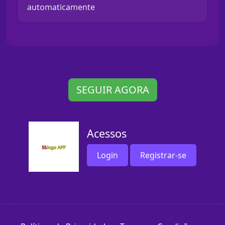
automaticamente
SEGUIR AGORA
Acessos
Login
Registrar-se