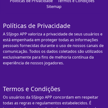
Políticas de Privacidade
Termos e Condições
Sitemap
Políticas de Privacidade
A 55Jogo APP valoriza a privacidade de seus usuários e
está empenhada em proteger todas as informações
pessoais fornecidas durante o uso de nossos canais de
comunicação. Todos os dados coletados são utilizados
exclusivamente para fins de melhoria contínua da
experiência de nossos jogadores.
Termos e Condições
Os usuários da 55Jogo APP concordam em respeitar
todas as regras e regulamentos estabelecidos. É