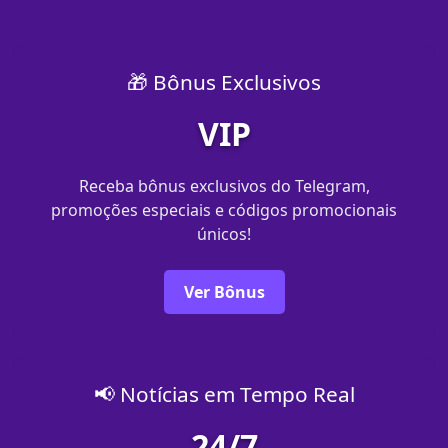
🎁 Bônus Exclusivos
VIP
Receba bônus exclusivos do Telegram,
promoções especiais e códigos promocionais
únicos!
Ver Bônus
📢 Notícias em Tempo Real
24/7