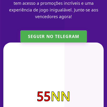
tem acesso a promoções incríveis e uma
experiência de jogo inigualável. Junte-se aos
vencedores agora!
SEGUIR NO TELEGRAM