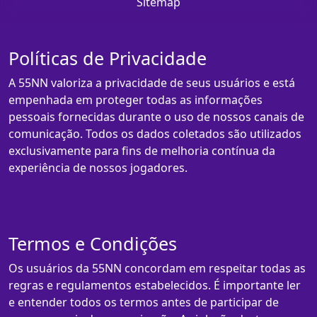
Sitemap
Políticas de Privacidade
A 55NN valoriza a privacidade de seus usuários e está
empenhada em proteger todas as informações
pessoais fornecidas durante o uso de nossos canais de
comunicação. Todos os dados coletados são utilizados
exclusivamente para fins de melhoria contínua da
experiência de nossos jogadores.
Termos e Condições
Os usuários da 55NN concordam em respeitar todas as
regras e regulamentos estabelecidos. É importante ler
e entender todos os termos antes de participar de