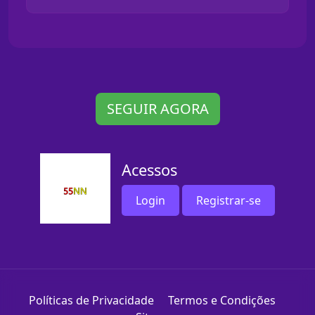
SEGUIR AGORA
Acessos
Login
Registrar-se
Políticas de Privacidade
Termos e Condições