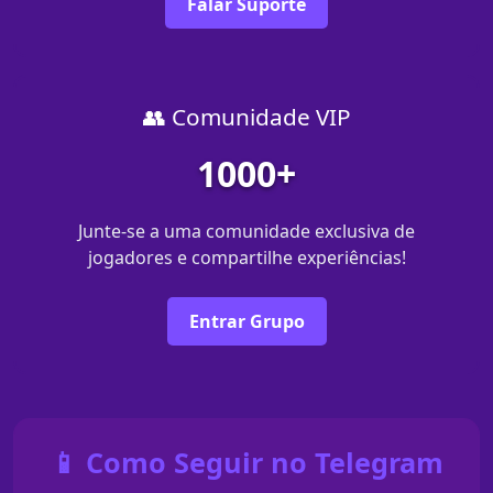
Falar Suporte
👥 Comunidade VIP
1000+
Junte-se a uma comunidade exclusiva de
jogadores e compartilhe experiências!
Entrar Grupo
📱 Como Seguir no Telegram