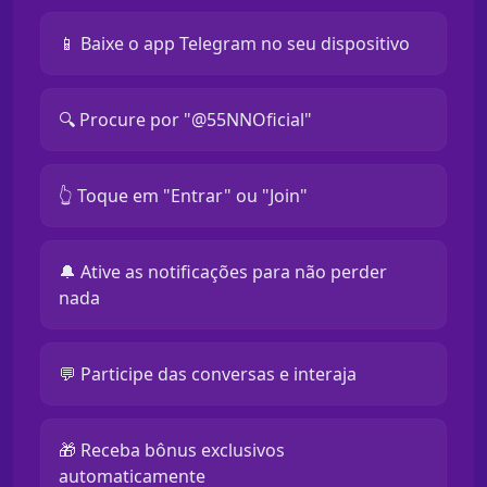
📱 Baixe o app Telegram no seu dispositivo
🔍 Procure por "@55NNOficial"
👆 Toque em "Entrar" ou "Join"
🔔 Ative as notificações para não perder
nada
💬 Participe das conversas e interaja
🎁 Receba bônus exclusivos
automaticamente