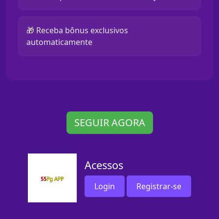
🎁 Receba bônus exclusivos
automaticamente
SEGUIR AGORA
Acessos
Login
Registrar-se