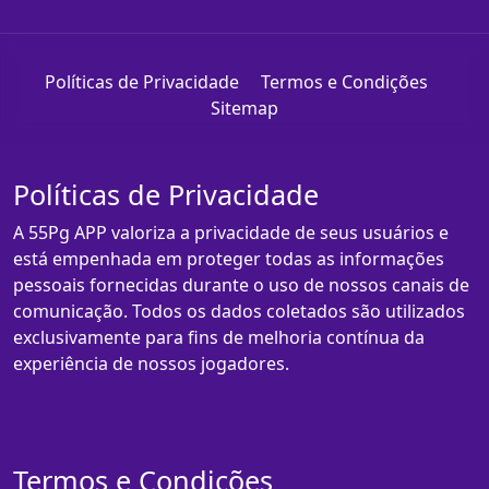
Políticas de Privacidade
Termos e Condições
Sitemap
Políticas de Privacidade
A 55Pg APP valoriza a privacidade de seus usuários e
está empenhada em proteger todas as informações
pessoais fornecidas durante o uso de nossos canais de
comunicação. Todos os dados coletados são utilizados
exclusivamente para fins de melhoria contínua da
experiência de nossos jogadores.
Termos e Condições