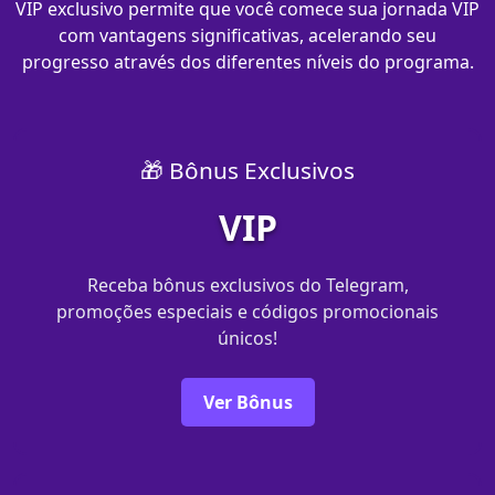
VIP exclusivo permite que você comece sua jornada VIP
com vantagens significativas, acelerando seu
progresso através dos diferentes níveis do programa.
🎁 Bônus Exclusivos
VIP
Receba bônus exclusivos do Telegram,
promoções especiais e códigos promocionais
únicos!
Ver Bônus