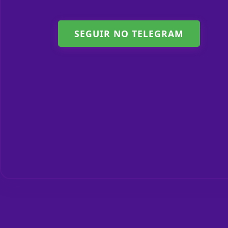
SEGUIR NO TELEGRAM