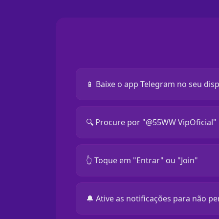
📱 Baixe o app Telegram no seu disp
🔍 Procure por "@55WW VipOficial"
👆 Toque em "Entrar" ou "Join"
🔔 Ative as notificações para não p