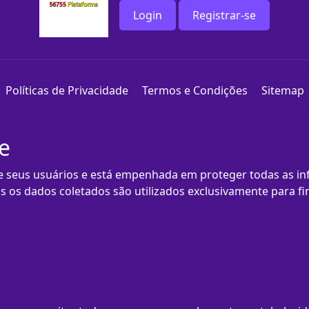
Login
Registrar-se
Políticas de Privacidade
Termos e Condições
Sitemap
de
de seus usuários e está empenhada em proteger todas as i
 os dados coletados são utilizados exclusivamente para fi