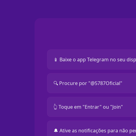
📱 Baixe o app Telegram no seu disp
🔍 Procure por "@5787Oficial"
👆 Toque em "Entrar" ou "Join"
🔔 Ative as notificações para não p