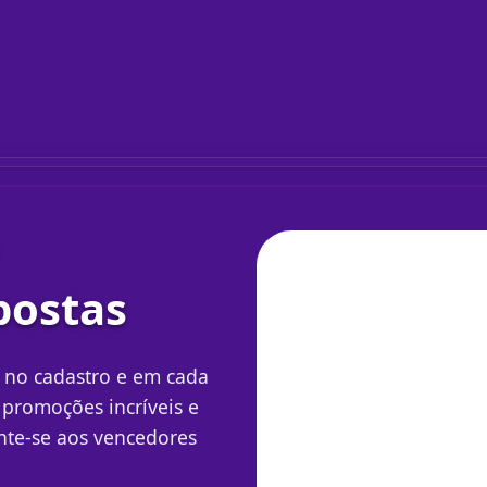
postas
 no cadastro e em cada
 promoções incríveis e
unte-se aos vencedores