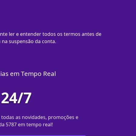
nte ler e entender todos os termos antes de
u na suspensão da conta.
cias em Tempo Real
24/7
e todas as novidades, promoções e
da 5787 em tempo real!