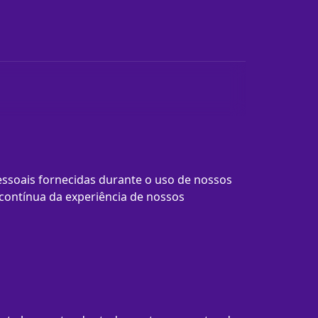
essoais fornecidas durante o uso de nossos
 contínua da experiência de nossos