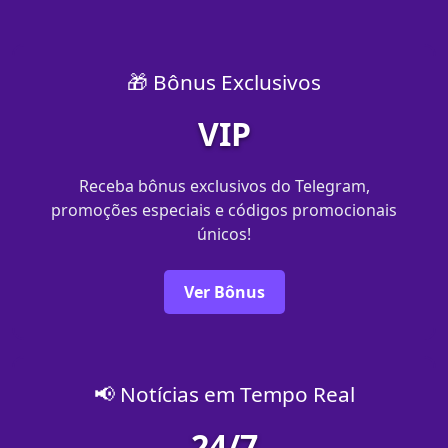
🎁 Bônus Exclusivos
VIP
Receba bônus exclusivos do Telegram,
promoções especiais e códigos promocionais
únicos!
Ver Bônus
📢 Notícias em Tempo Real
24/7