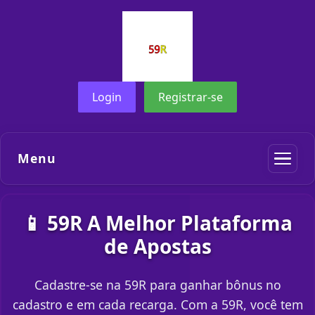
Login
Registrar-se
Menu
📱 59R A Melhor Plataforma
de Apostas
Cadastre-se na 59R para ganhar bônus no
cadastro e em cada recarga. Com a 59R, você tem