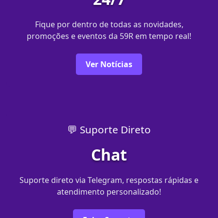
Fique por dentro de todas as novidades,
promoções e eventos da 59R em tempo real!
Ver Notícias
💬 Suporte Direto
Chat
Suporte direto via Telegram, respostas rápidas e
atendimento personalizado!