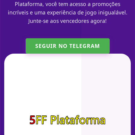
Plataforma, você tem acesso a promoções
incríveis e uma experiência de jogo inigualável.
Junte-se aos vencedores agora!
SEGUIR NO TELEGRAM