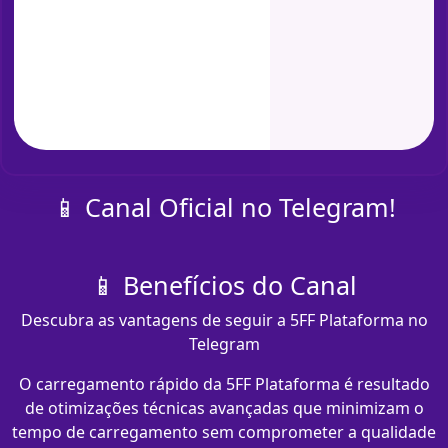
📱 Canal Oficial no Telegram!
📱 Benefícios do Canal
Descubra as vantagens de seguir a 5FF Plataforma no
Telegram
O carregamento rápido da 5FF Plataforma é resultado
de otimizações técnicas avançadas que minimizam o
tempo de carregamento sem comprometer a qualidade