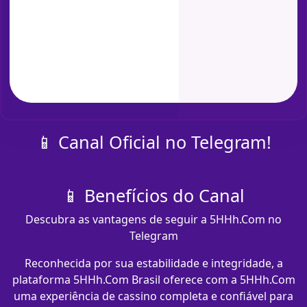
📱 Canal Oficial no Telegram!
📱 Benefícios do Canal
Descubra as vantagens de seguir a 5HHh.Com no
Telegram
Reconhecida por sua estabilidade e integridade, a
plataforma 5HHh.Com Brasil oferece com a 5HHh.Com
uma experiência de cassino completa e confiável para