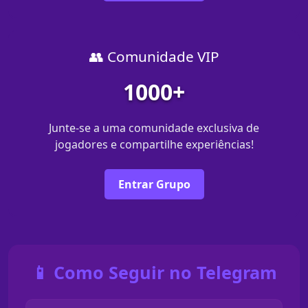
👥 Comunidade VIP
1000+
Junte-se a uma comunidade exclusiva de
jogadores e compartilhe experiências!
Entrar Grupo
📱 Como Seguir no Telegram