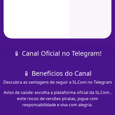
📱 Canal Oficial no Telegram!
📱 Benefícios do Canal
Descubra as vantagens de seguir a 5L.Com no Telegram
Aviso de saúde: escolha a plataforma oficial da 5L.Com ,
evite riscos de versões piratas, jogue com
responsabilidade e viva com alegria.