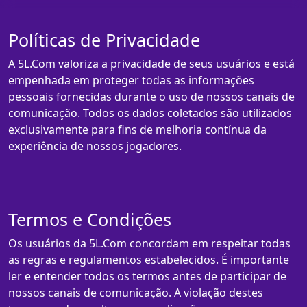
Políticas de Privacidade
A 5L.Com valoriza a privacidade de seus usuários e está
empenhada em proteger todas as informações
pessoais fornecidas durante o uso de nossos canais de
comunicação. Todos os dados coletados são utilizados
exclusivamente para fins de melhoria contínua da
experiência de nossos jogadores.
Termos e Condições
Os usuários da 5L.Com concordam em respeitar todas
as regras e regulamentos estabelecidos. É importante
ler e entender todos os termos antes de participar de
nossos canais de comunicação. A violação destes