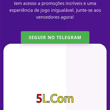
tem acesso a promoções incríveis e uma
experiência de jogo inigualável. Junte-se aos
vencedores agora!
SEGUIR NO TELEGRAM