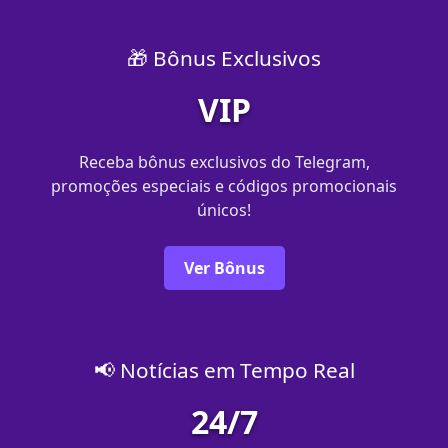
🎁 Bônus Exclusivos
VIP
Receba bônus exclusivos do Telegram,
promoções especiais e códigos promocionais
únicos!
Ver Bônus
📢 Notícias em Tempo Real
24/7