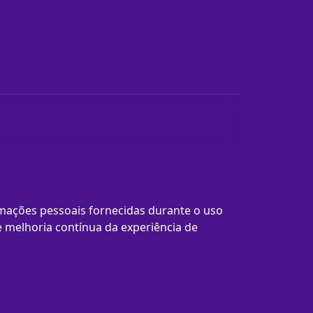
mações pessoais fornecidas durante o uso
e melhoria contínua da experiência de