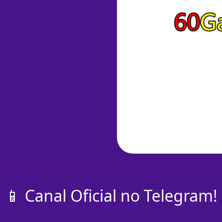
📱 Canal Oficial no Telegram!