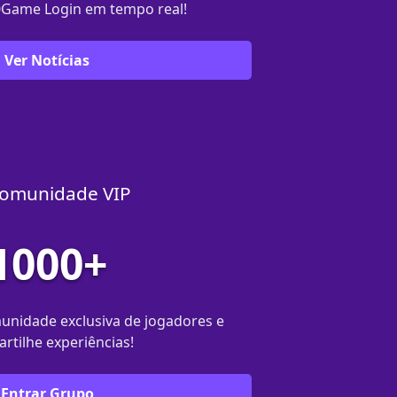
0Game Login em tempo real!
Ver Notícias
Comunidade VIP
1000+
unidade exclusiva de jogadores e
rtilhe experiências!
Entrar Grupo