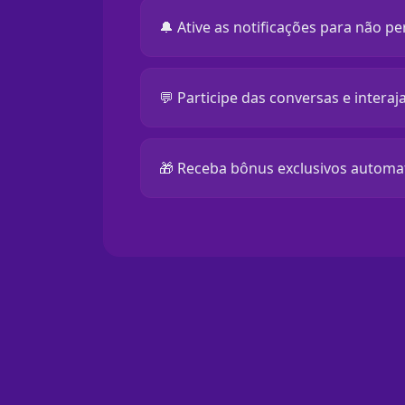
🔔 Ative as notificações para não p
💬 Participe das conversas e interaj
🎁 Receba bônus exclusivos autom