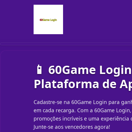
📱 60Game Login
Plataforma de A
Cadastre-se na 60Game Login para ganh
em cada recarga. Com a 60Game Login, 
promoções incríveis e uma experiência d
Junte-se aos vencedores agora!