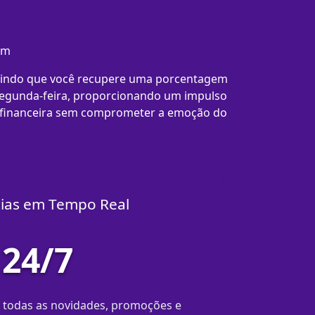
am
itindo que você recupere uma porcentagem
a segunda-feira, proporcionando um impulso
ão financeira sem comprometer a emoção do
cias em Tempo Real
24/7
e todas as novidades, promoções e