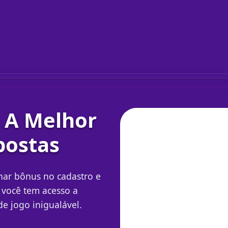
 A Melhor
postas
ar bônus no cadastro e
você tem acesso a
e jogo inigualável.