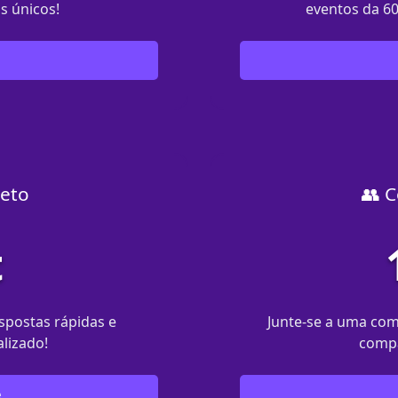
s únicos!
eventos da 6
reto
👥 
t
espostas rápidas e
Junte-se a uma com
lizado!
compa
e