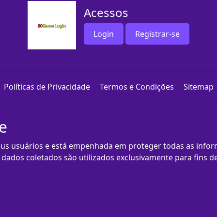
Acessos
Login
Registrar-se
Políticas de Privacidade
Termos e Condições
Sitemap
de
seus usuários e está empenhada em proteger todas as infor
dados coletados são utilizados exclusivamente para fins d