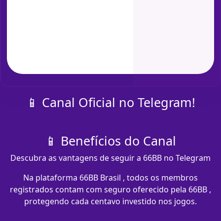
📱 Canal Oficial no Telegram!
📱 Benefícios do Canal
Descubra as vantagens de seguir a 66BB no Telegram
Na plataforma 66BB Brasil , todos os membros
registrados contam com seguro oferecido pela 66BB ,
protegendo cada centavo investido nos jogos.