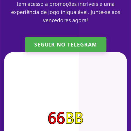
tem acesso a promoções incríveis e uma
experiência de jogo inigualável. Junte-se aos
vencedores agora!
SEGUIR NO TELEGRAM