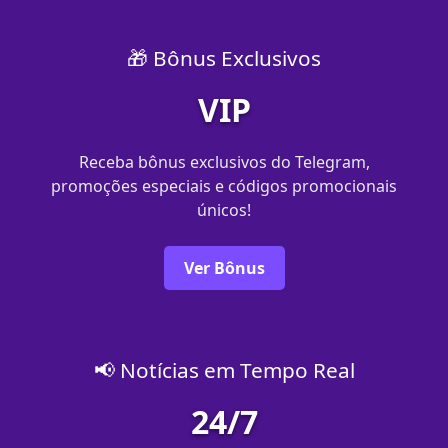
🎁 Bônus Exclusivos
VIP
Receba bônus exclusivos do Telegram,
promoções especiais e códigos promocionais
únicos!
Ver Bônus
📢 Notícias em Tempo Real
24/7