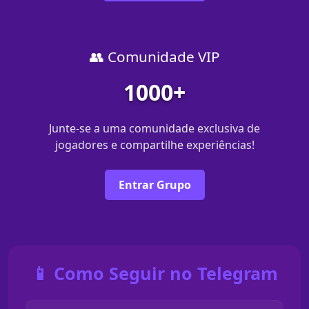
👥 Comunidade VIP
1000+
Junte-se a uma comunidade exclusiva de
jogadores e compartilhe experiências!
Entrar Grupo
📱 Como Seguir no Telegram