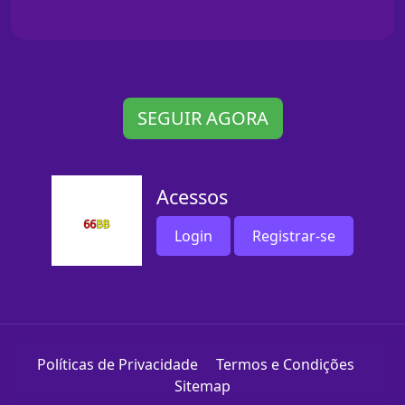
SEGUIR AGORA
Acessos
Login
Registrar-se
Políticas de Privacidade
Termos e Condições
Sitemap