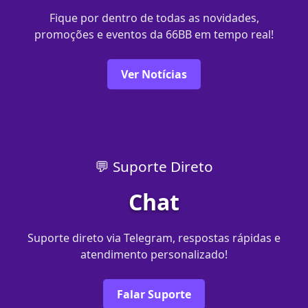
Fique por dentro de todas as novidades,
promoções e eventos da 66BB em tempo real!
Ver Notícias
💬 Suporte Direto
Chat
Suporte direto via Telegram, respostas rápidas e
atendimento personalizado!
Falar Suporte