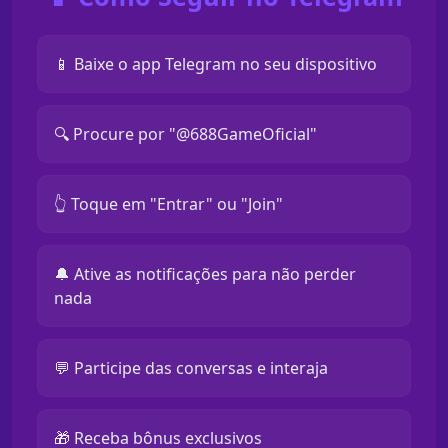
📱 Baixe o app Telegram no seu dispositivo
🔍 Procure por "@688GameOficial"
👆 Toque em "Entrar" ou "Join"
🔔 Ative as notificações para não perder
nada
💬 Participe das conversas e interaja
🎁 Receba bônus exclusivos