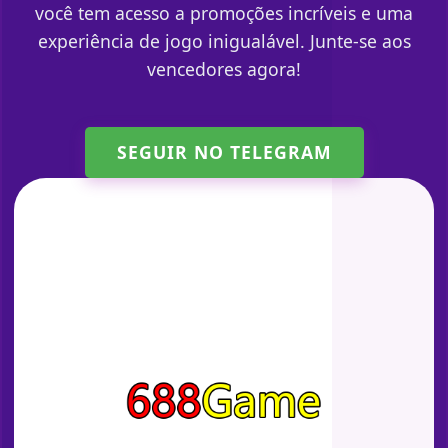
você tem acesso a promoções incríveis e uma
experiência de jogo inigualável. Junte-se aos
vencedores agora!
SEGUIR NO TELEGRAM