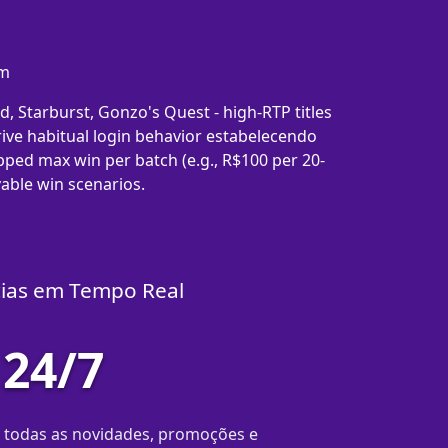
am
d, Starburst, Gonzo's Quest - high-RTP titles
rive habitual login behavior estabelecendo
pped max win per batch (e.g., R$100 per 20-
vable win scenarios.
cias em Tempo Real
24/7
e todas as novidades, promoções e