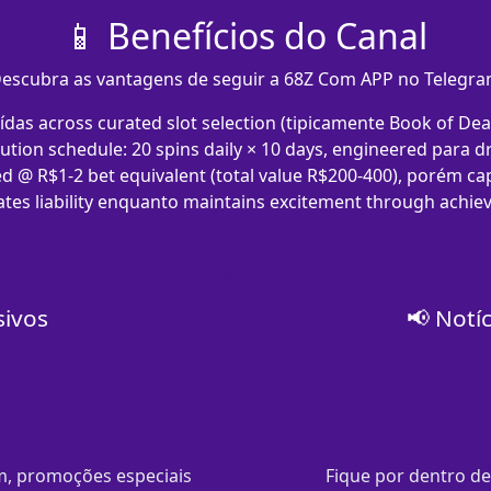
📱 Benefícios do Canal
escubra as vantagens de seguir a 68Z Com APP no Telegr
ídas across curated slot selection (tipicamente Book of Dea
ion schedule: 20 spins daily × 10 days, engineered para d
d @ R$1-2 bet equivalent (total value R$200-400), porém ca
ates liability enquanto maintains excitement through achie
sivos
📢 Notí
m, promoções especiais
Fique por dentro d