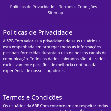
Políticas de Privacidade
Termos e Condições
Sitemap
Políticas de Privacidade
A 6BB.Com valoriza a privacidade de seus usuários e
está empenhada em proteger todas as informações
pessoais fornecidas durante o uso de nossos canais de
comunicação. Todos os dados coletados são utilizados
exclusivamente para fins de melhoria contínua da
experiência de nossos jogadores.
Termos e Condições
Os usuários da 6BB.Com concordam em respeitar todas