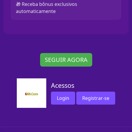
🎁 Receba bônus exclusivos
automaticamente
SEGUIR AGORA
Acessos
Login
Registrar-se