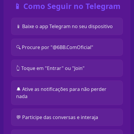
📱 Como Seguir no Telegram
📱 Baixe o app Telegram no seu dispositivo
🔍 Procure por "@6BB.ComOficial"
👆 Toque em "Entrar" ou "Join"
🔔 Ative as notificações para não perder
nada
💬 Participe das conversas e interaja