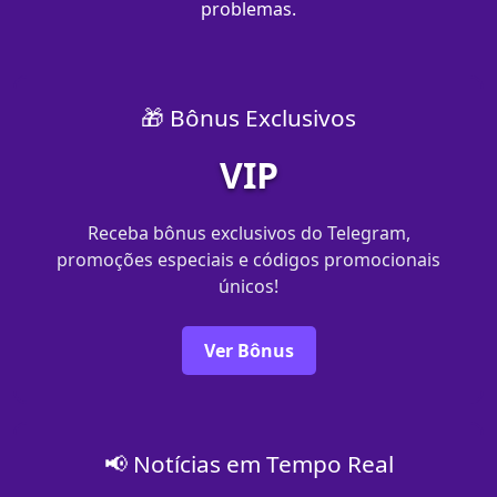
problemas.
🎁 Bônus Exclusivos
VIP
Receba bônus exclusivos do Telegram,
promoções especiais e códigos promocionais
únicos!
Ver Bônus
📢 Notícias em Tempo Real