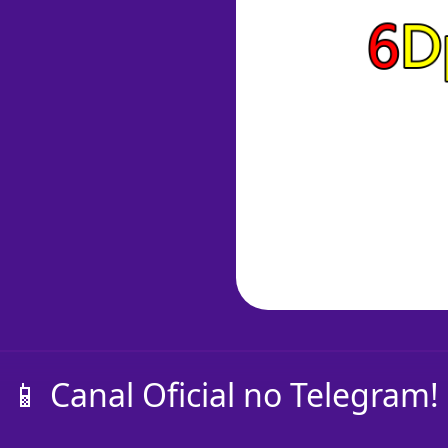
📱 Canal Oficial no Telegram!