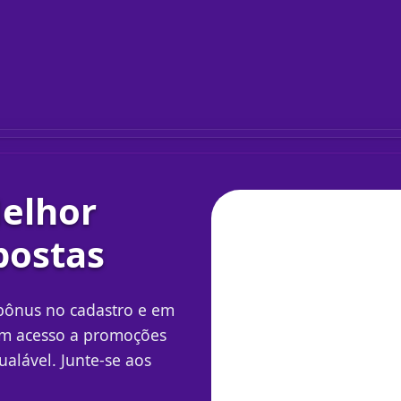
elhor
postas
bônus no cadastro e em
em acesso a promoções
ualável. Junte-se aos