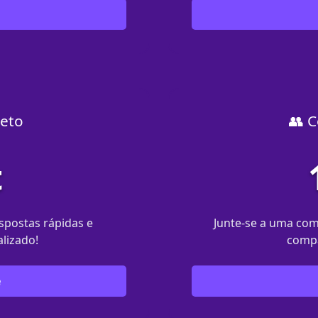
reto
👥 
t
espostas rápidas e
Junte-se a uma com
lizado!
compa
e