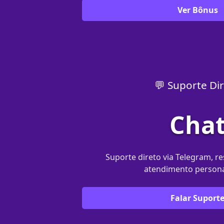
Ver Bônus
💬 Suporte Di
Cha
Suporte direto via Telegram, r
atendimento persona
Falar Suport