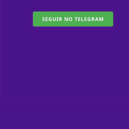
SEGUIR NO TELEGRAM