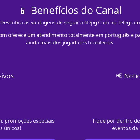
📱 Benefícios do Canal
Descubra as vantagens de seguir a 6Dpg.Com no Telegram
com​ oferece um atendimento totalmente em português e par
ainda mais dos jogadores brasileiros.
sivos
📢 Notí
m, promoções especiais
Fique por dentro d
s únicos!
eventos da