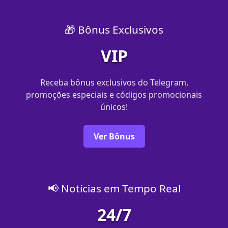
🎁 Bônus Exclusivos
VIP
Receba bônus exclusivos do Telegram,
promoções especiais e códigos promocionais
únicos!
Ver Bônus
📢 Notícias em Tempo Real
24/7