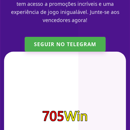
tem acesso a promoções incríveis e uma
experiência de jogo inigualável. Junte-se aos
vencedores agora!
SEGUIR NO TELEGRAM