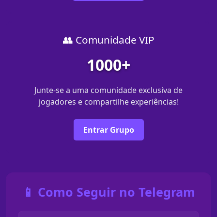
👥 Comunidade VIP
1000+
Junte-se a uma comunidade exclusiva de
jogadores e compartilhe experiências!
Entrar Grupo
📱 Como Seguir no Telegram