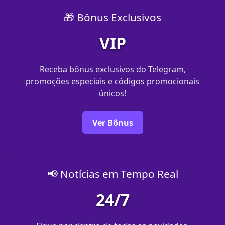
🎁 Bônus Exclusivos
VIP
Receba bônus exclusivos do Telegram,
promoções especiais e códigos promocionais
únicos!
Ver Bônus
📢 Notícias em Tempo Real
24/7