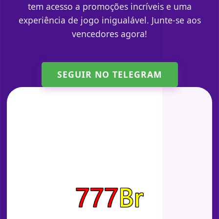
tem acesso a promoções incríveis e uma
experiência de jogo inigualável. Junte-se aos
vencedores agora!
SEGUIR NO TELEGRAM