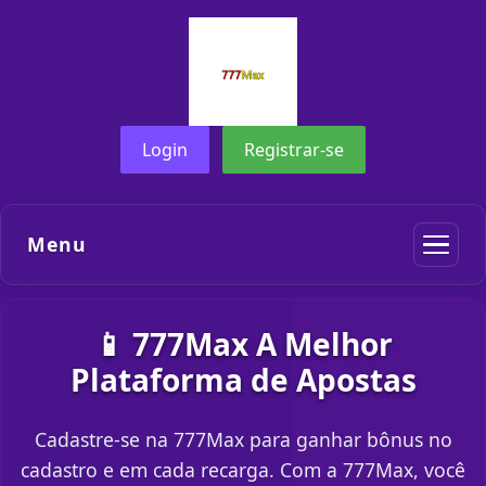
Login
Registrar-se
Menu
📱 777Max A Melhor
Plataforma de Apostas
Cadastre-se na 777Max para ganhar bônus no
cadastro e em cada recarga. Com a 777Max, você