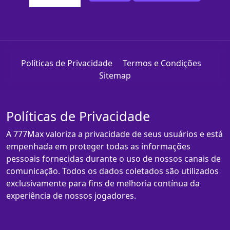
Políticas de Privacidade
Termos e Condições
Sitemap
Políticas de Privacidade
A 777Max valoriza a privacidade de seus usuários e está
empenhada em proteger todas as informações
pessoais fornecidas durante o uso de nossos canais de
comunicação. Todos os dados coletados são utilizados
exclusivamente para fins de melhoria contínua da
experiência de nossos jogadores.