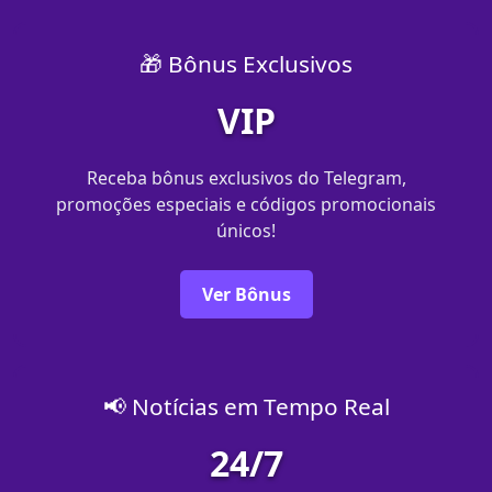
🎁 Bônus Exclusivos
VIP
Receba bônus exclusivos do Telegram,
promoções especiais e códigos promocionais
únicos!
Ver Bônus
📢 Notícias em Tempo Real
24/7