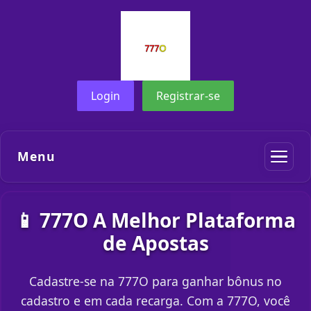
Login
Registrar-se
Menu
📱 777O A Melhor Plataforma
de Apostas
Cadastre-se na 777O para ganhar bônus no
cadastro e em cada recarga. Com a 777O, você