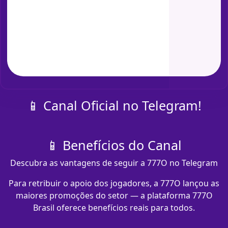
📱 Canal Oficial no Telegram!
📱 Benefícios do Canal
Descubra as vantagens de seguir a 777O no Telegram
Para retribuir o apoio dos jogadores, a 777O lançou as
maiores promoções do setor — a plataforma 777O
Brasil oferece benefícios reais para todos.