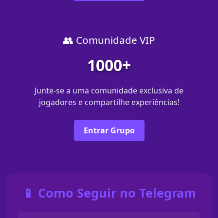
👥 Comunidade VIP
1000+
Junte-se a uma comunidade exclusiva de
jogadores e compartilhe experiências!
Entrar Grupo
📱 Como Seguir no Telegram