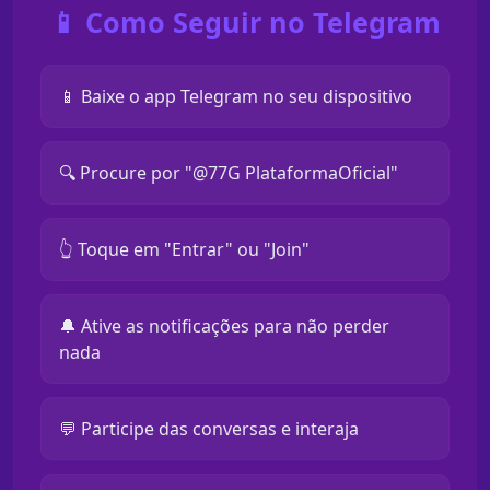
📱 Como Seguir no Telegram
📱 Baixe o app Telegram no seu dispositivo
🔍 Procure por "@77G PlataformaOficial"
👆 Toque em "Entrar" ou "Join"
🔔 Ative as notificações para não perder
nada
💬 Participe das conversas e interaja