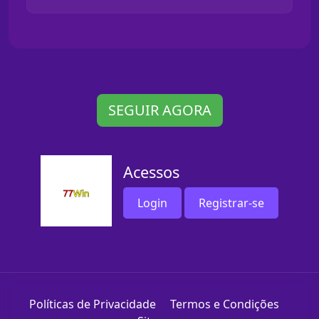
SEGUIR AGORA
Acessos
Login
Registrar-se
Políticas de Privacidade
Termos e Condições