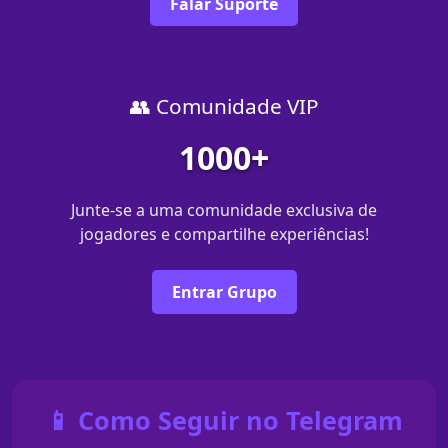
Falar Suporte
👥 Comunidade VIP
1000+
Junte-se a uma comunidade exclusiva de
jogadores e compartilhe experiências!
Entrar Grupo
📱 Como Seguir no Telegram