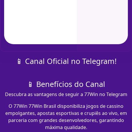
📱 Canal Oficial no Telegram!
📱 Benefícios do Canal
Descubra as vantagens de seguir a 77Win no Telegram
O 77Win 77Win Brasil disponibiliza jogos de cassino
empolgantes, apostas esportivas e crupiês ao vivo, em
parceria com grandes desenvolvedores, garantindo
máxima qualidade.