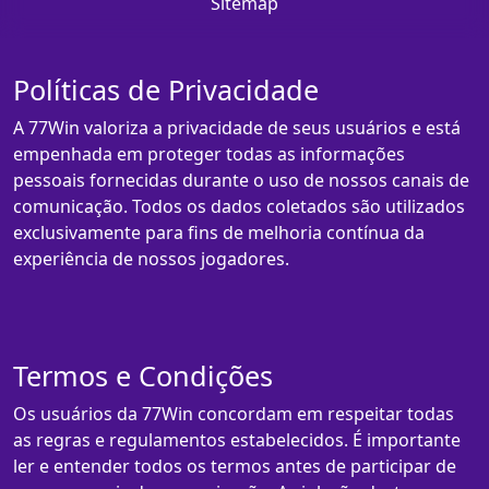
Sitemap
Políticas de Privacidade
A 77Win valoriza a privacidade de seus usuários e está
empenhada em proteger todas as informações
pessoais fornecidas durante o uso de nossos canais de
comunicação. Todos os dados coletados são utilizados
exclusivamente para fins de melhoria contínua da
experiência de nossos jogadores.
Termos e Condições
Os usuários da 77Win concordam em respeitar todas
as regras e regulamentos estabelecidos. É importante
ler e entender todos os termos antes de participar de