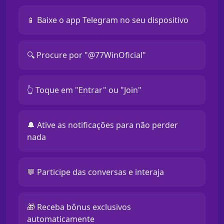
📱 Baixe o app Telegram no seu dispositivo
🔍 Procure por "@77WinOficial"
👆 Toque em "Entrar" ou "Join"
🔔 Ative as notificações para não perder
nada
💬 Participe das conversas e interaja
🎁 Receba bônus exclusivos
automaticamente