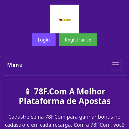
Login
Registrar-se
Menu
📱 78F.Com A Melhor
Plataforma de Apostas
Cadastre-se na 78F.Com para ganhar bônus no
cadastro e em cada recarga. Com a 78F.Com, você