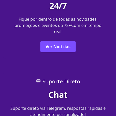
24/7
Fique por dentro de todas as novidades,
promoções e eventos da 78F.Com em tempo
real!
Ver Notícias
💬 Suporte Direto
Chat
Suporte direto via Telegram, respostas rápidas e
atendimento personalizado!