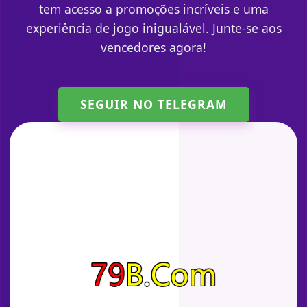
tem acesso a promoções incríveis e uma
experiência de jogo inigualável. Junte-se aos
vencedores agora!
SEGUIR NO TELEGRAM