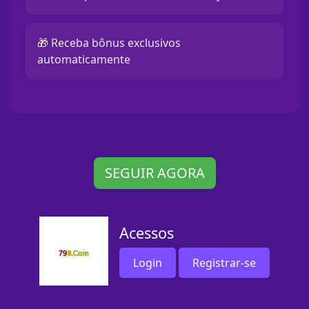
🎁 Receba bônus exclusivos
automaticamente
SEGUIR AGORA
Acessos
Login
Registrar-se