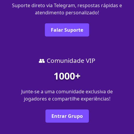
Suporte direto via Telegram, respostas rápidas e
atendimento personalizado!
Falar Suporte
👥 Comunidade VIP
1000+
Junte-se a uma comunidade exclusiva de
jogadores e compartilhe experiências!
Entrar Grupo