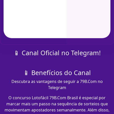
📱 Canal Oficial no Telegram!
📱 Benefícios do Canal
Descubra as vantagens de seguir a 79B.Com no
Telegram
O concurso Lotofácil 79B.Com Brasil é especial por
marcar mais um passo na sequência de sorteios que
movimentam apostadores semanalmente. Além disso,