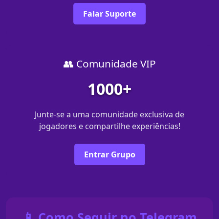
Falar Suporte
👥 Comunidade VIP
1000+
Junte-se a uma comunidade exclusiva de
jogadores e compartilhe experiências!
Entrar Grupo
📱 Como Seguir no Telegram