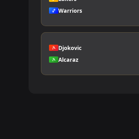
Warriors
🏀
Djokovic
🎾
Alcaraz
🎾