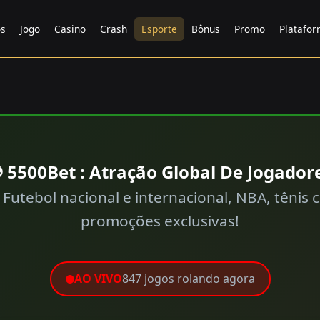
os
Jogo
Casino
Crash
Esporte
Bônus
Promo
Platafo
 5500Bet : Atração Global De Jogador
Futebol nacional e internacional, NBA, tênis
promoções exclusivas!
AO VIVO
847 jogos rolando agora