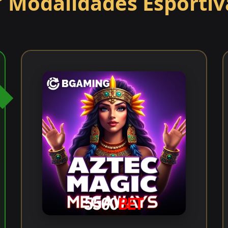
 Modalidades Esportiv