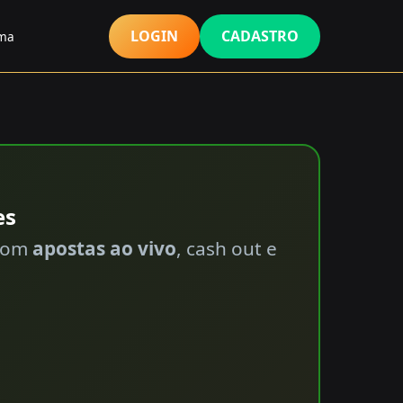
LOGIN
CADASTRO
rma
es
 com
apostas ao vivo
, cash out e