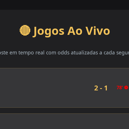
🔴 Jogos Ao Vivo
ste em tempo real com odds atualizadas a cada seg
2 - 1
78' ⚽