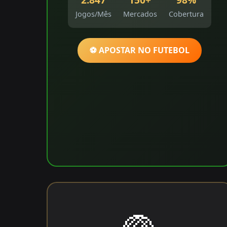
Jogos/Mês
Mercados
Cobertura
⚽ APOSTAR NO FUTEBOL