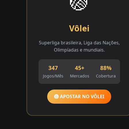
🏐
Vôlei
Superliga brasileira, Liga das Nações,
Olimpíadas e mundiais.
347
45+
88%
Jogos/Mês
Mercados
Cobertura
🏐 APOSTAR NO VÔLEI