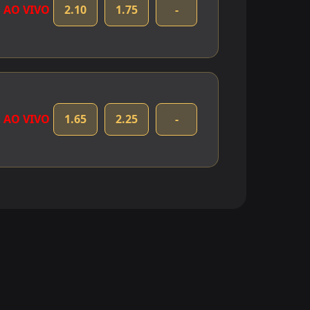
 AO VIVO
2.10
1.75
-
 AO VIVO
1.65
2.25
-