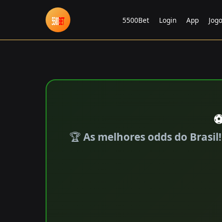
5500Bet
Login
App
Jog
⚽
🏆
As melhores odds do Brasil!